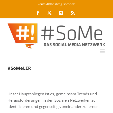
Zum
kontakt@hashtag-some.de
Inhalt
Facebook
Twitter
Xing
Rss
springen
#SoMeLER
Unser Hauptanliegen ist es, gemeinsam Trends und
Herausforderungen in den Sozialen Netzwerken zu
identifizieren und gegenseitig voneinander zu lernen.