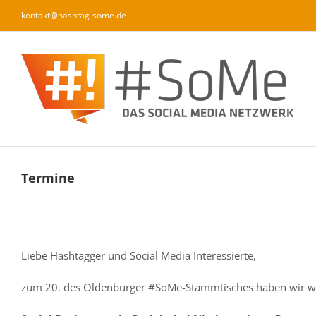
Zum
kontakt@hashtag-some.de
Inhalt
springen
Termine
Liebe Hashtagger und Social Media Interessierte,
zum 20. des Oldenburger #SoMe-Stammtisches haben wir wi