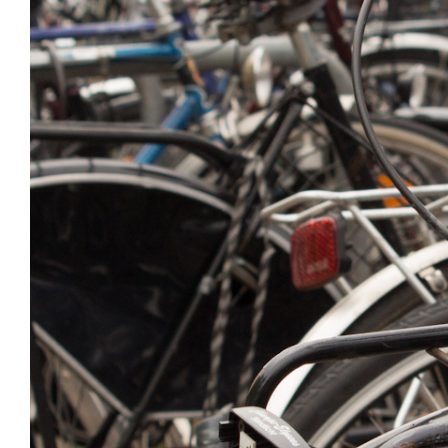
Zeige
grösseres
Bild