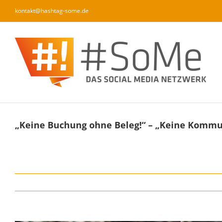
Zum
kontakt@hashtag-some.de
Inhalt
springen
„Keine Buchung ohne Beleg!“ – „Keine Kommu