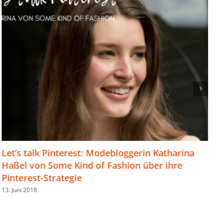
Katharina
OMKB 2018: Weshalb Bielefeld diese O
r ihre
Marketing-Konferenz braucht und we
sie 2019 besuchen solltest
13. Juni 2018