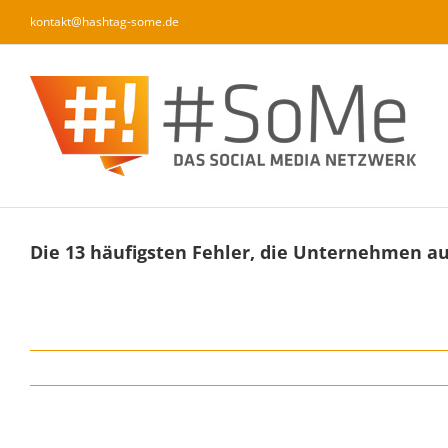
Zum
kontakt@hashtag-some.de
Inhalt
springen
Die 13 häufigsten Fehler, die Unternehmen 