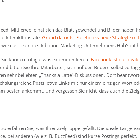
n.
ed. Mittlerweile hat sich das Blatt gewendet und Bilder haben he
ste Interaktionsrate.
Grund dafür ist Facebooks neue Strategie mit
, wie das Team des Inbound-Marketing-Unternehmens HubSpot h
st. Sie können ruhig etwas experimentieren.
Facebook ist die ideal
nd bitten Sie Ihre Mitarbeiter, sich auf den Bildern selbst zu t
hren sehr beliebten „Thanks a Latte“-Diskussionen. Dort beantwor
hslungsreiche Posts, etwa Links mit nur einem einzigen Wort od
m besten ankommt. Und vergessen Sie nicht, dass auch die Ziel
r so erfahren Sie, was Ihrer Zielgruppe gefällt. Die ideale Länge
e, bei anderen (wie z. B. BuzzFeed) sind kurze Postings perfekt.