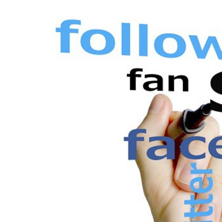
Zeige
grösseres
Bild