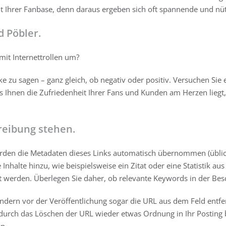
t Ihrer Fanbase, denn daraus ergeben sich oft spannende und nüt
 Pöbler.
it Internettrollen um?
zu sagen – ganz gleich, ob negativ oder positiv. Versuchen Sie e
ss Ihnen die Zufriedenheit Ihrer Fans und Kunden am Herzen liegt,
reibung stehen.
rden die Metadaten dieses Links automatisch übernommen (übliche
 Inhalte hinzu, wie beispielsweise ein Zitat oder eine Statistik 
erden. Überlegen Sie daher, ob relevante Keywords in der Beschr
sondern vor der Veröffentlichung sogar die URL aus dem Feld ent
urch das Löschen der URL wieder etwas Ordnung in Ihr Posting b