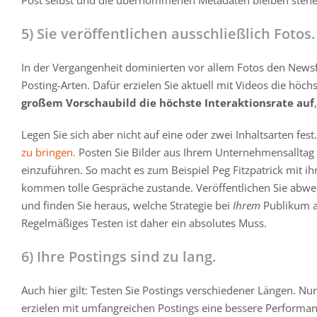
Post selbst und die übernommenen Metadaten bleiben stehe
5) Sie veröffentlichen ausschließlich Fotos.
In der Vergangenheit dominierten vor allem Fotos den Newsfe
Posting-Arten. Dafür erzielen Sie aktuell mit Videos die höch
großem Vorschaubild die höchste Interaktionsrate auf
Legen Sie sich aber nicht auf eine oder zwei Inhaltsarten fe
zu bringen.
Posten Sie Bilder aus Ihrem Unternehmensalltag u
einzuführen. So macht es zum Beispiel Peg Fitzpatrick mit i
kommen tolle Gespräche zustande. Veröffentlichen Sie abwec
und finden Sie heraus, welche Strategie bei
Ihrem
Publikum a
Regelmäßiges Testen ist daher ein absolutes Muss.
6) Ihre Postings sind zu lang.
Auch hier gilt: Testen Sie Postings verschiedener Längen. Nu
erzielen mit umfangreichen Postings eine bessere Performanc