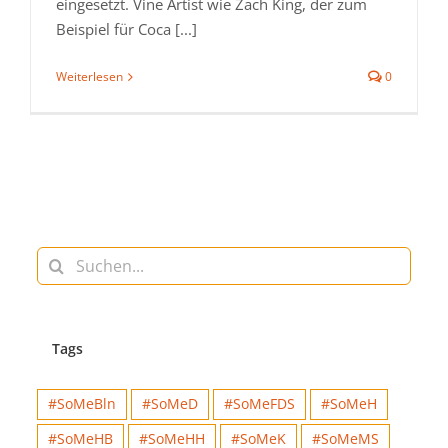
eingesetzt. Vine Artist wie Zach King, der zum
Beispiel für Coca [...]
Weiterlesen
0
Suche
nach:
Tags
#SoMeBln
#SoMeD
#SoMeFDS
#SoMeH
#SoMeHB
#SoMeHH
#SoMeK
#SoMeMS