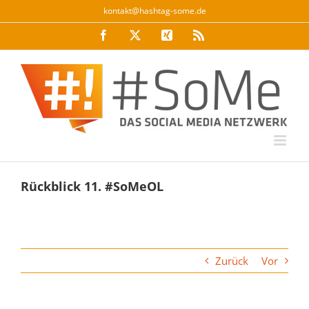
Zum
kontakt@hashtag-some.de
Inhalt
Facebook
Twitter
Xing
Rss
springen
Rückblick 11. #SoMeOL
Zurück
Vor