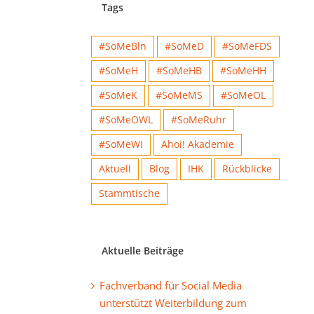
Tags
#SoMeBln
#SoMeD
#SoMeFDS
#SoMeH
#SoMeHB
#SoMeHH
#SoMeK
#SoMeMS
#SoMeOL
#SoMeOWL
#SoMeRuhr
#SoMeWI
Ahoi! Akademie
Aktuell
Blog
IHK
Rückblicke
Stammtische
Aktuelle Beiträge
Fachverband für Social Media
unterstützt Weiterbildung zum