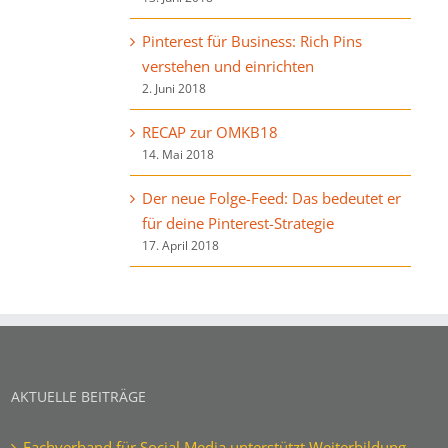
Pinterest für Business: Rich Pins
verstehen und einrichten
2. Juni 2018
RECAP zur OMKB18
14. Mai 2018
Der neue Folge-Feed: Das bedeutet er
für deine Pinterest-Strategie
17. April 2018
AKTUELLE BEITRÄGE
Fachverband für Social Media unterstützt Weiterbildung