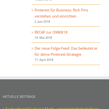
Pinterest für Business: Rich Pins
verstehen und einrichten
2. Juni 2018
RECAP zur OMKB18
14. Mai 2018
Der neue Folge-Feed: Das bedeutet er
für deine Pinterest-Strategie
17. April 2018
AKTUELLE BEITRÄGE
Fachverband für Social Media unterstützt Weiterbildung