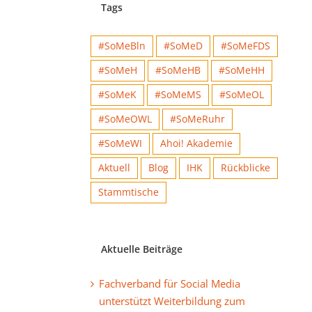
Tags
#SoMeBln
#SoMeD
#SoMeFDS
#SoMeH
#SoMeHB
#SoMeHH
#SoMeK
#SoMeMS
#SoMeOL
#SoMeOWL
#SoMeRuhr
#SoMeWI
Ahoi! Akademie
Aktuell
Blog
IHK
Rückblicke
Stammtische
Aktuelle Beiträge
Fachverband für Social Media
unterstützt Weiterbildung zum