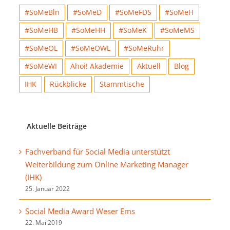
#SoMeBln
#SoMeD
#SoMeFDS
#SoMeH
#SoMeHB
#SoMeHH
#SoMeK
#SoMeMS
#SoMeOL
#SoMeOWL
#SoMeRuhr
#SoMeWI
Ahoi! Akademie
Aktuell
Blog
IHK
Rückblicke
Stammtische
Aktuelle Beiträge
Fachverband für Social Media unterstützt
Weiterbildung zum Online Marketing Manager
(IHK)
25. Januar 2022
Social Media Award Weser Ems
22. Mai 2019