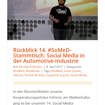
Rückblick 14. #SoMeD-
Stammtisch: Social Media in
der Automotive-Industrie
Von
Bernhard Hinsken
|
8. April 2017
|
Kategorien:
#SoMeD
,
Rückblicke
|
Tags:
#SoMeD
,
Anna Szmelc
,
InVision
,
Partick de Vries
,
Saatchi & Saatchi
,
Social Media
In den Räumlichkeiten unseres
Kooperationspartners InVision am Medienhafen
ging es bei unserem 14. Social-Media-