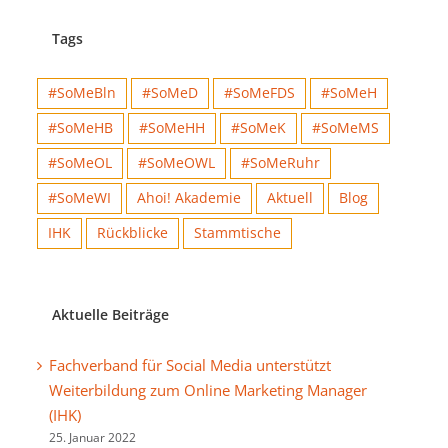
Tags
#SoMeBln
#SoMeD
#SoMeFDS
#SoMeH
#SoMeHB
#SoMeHH
#SoMeK
#SoMeMS
#SoMeOL
#SoMeOWL
#SoMeRuhr
#SoMeWI
Ahoi! Akademie
Aktuell
Blog
IHK
Rückblicke
Stammtische
Aktuelle Beiträge
Fachverband für Social Media unterstützt
Weiterbildung zum Online Marketing Manager
(IHK)
25. Januar 2022