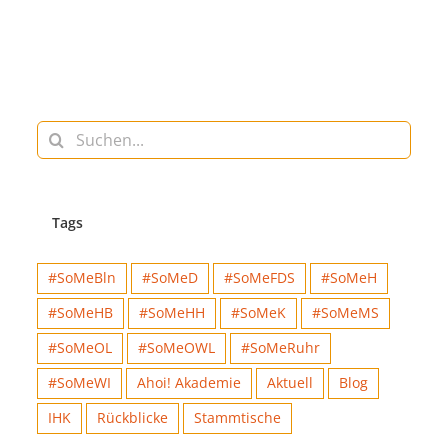
Suche
nach:
Tags
#SoMeBln
#SoMeD
#SoMeFDS
#SoMeH
#SoMeHB
#SoMeHH
#SoMeK
#SoMeMS
#SoMeOL
#SoMeOWL
#SoMeRuhr
#SoMeWI
Ahoi! Akademie
Aktuell
Blog
IHK
Rückblicke
Stammtische