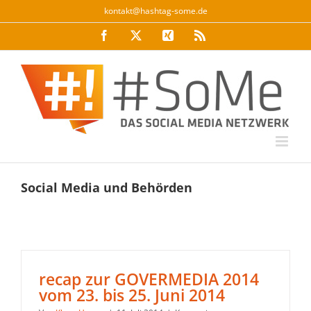
Zum
kontakt@hashtag-some.de
Inhalt
Facebook
Twitter
Xing
Rss
springen
Social Media und Behörden
recap zur GOVERMEDIA 2014
vom 23. bis 25. Juni 2014