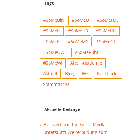
Tags
#SoMeBln
#SoMeD
#SoMeFDS
#SoMeH
#SoMeHB
#SoMeHH
#SoMeK
#SoMeMS
#SoMeOL
#SoMeOWL
#SoMeRuhr
#SoMeWI
Ahoi! Akademie
Aktuell
Blog
IHK
Rückblicke
Stammtische
Aktuelle Beiträge
Fachverband für Social Media
unterstützt Weiterbildung zum