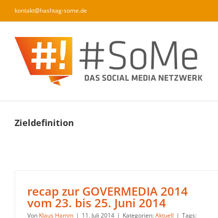
Zum
kontakt@hashtag-some.de
Inhalt
springen
Zieldefinition
recap zur GOVERMEDIA 2014
vom 23. bis 25. Juni 2014
Von
Klaus Hamm
|
11. Juli 2014
|
Kategorien:
Aktuell
|
Tags: