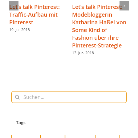
Let’s talk Pinterest:
Let’s talk Pinterest:
Traffic-Aufbau mit
Modebloggerin
B
Pinterest
Katharina Haßel von
O
e
Some Kind of
K
19. Juli 2018
Fashion über ihre
u
Pinterest-Strategie
2
s
13. Juni 2018
1
Suche
nach:
Tags