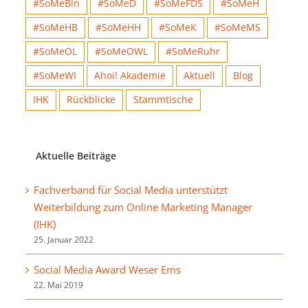
#SoMeBln
#SoMeD
#SoMeFDS
#SoMeH
#SoMeHB
#SoMeHH
#SoMeK
#SoMeMS
#SoMeOL
#SoMeOWL
#SoMeRuhr
#SoMeWI
Ahoi! Akademie
Aktuell
Blog
IHK
Rückblicke
Stammtische
Aktuelle Beiträge
Fachverband für Social Media unterstützt
Weiterbildung zum Online Marketing Manager
(IHK)
25. Januar 2022
Social Media Award Weser Ems
22. Mai 2019