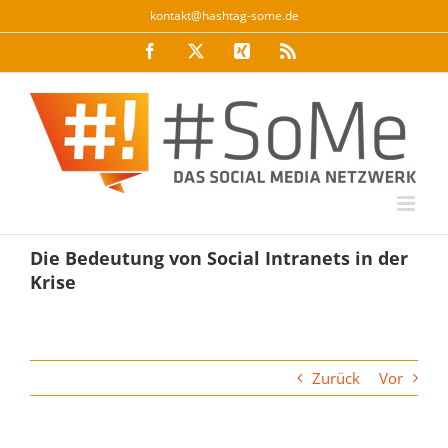
Zum
kontakt@hashtag-some.de
Inhalt
Facebook
Twitter
Xing
Rss
springen
Die Bedeutung von Social Intranets in der
Krise
Zurück
Vor