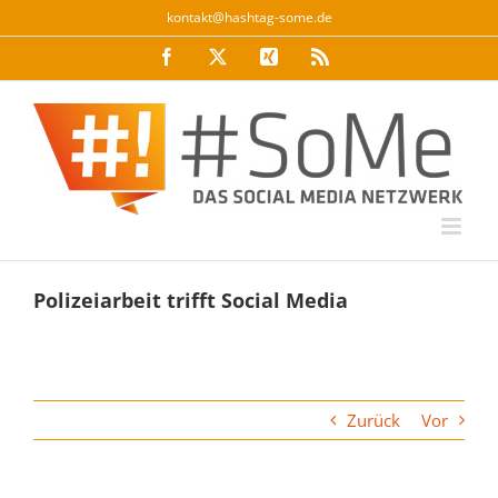
Zum
kontakt@hashtag-some.de
Inhalt
Facebook
Twitter
Xing
Rss
springen
Polizeiarbeit trifft Social Media
Zurück
Vor