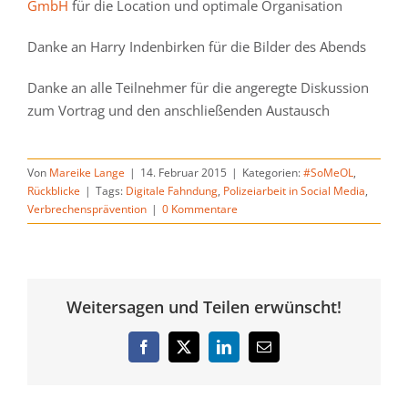
GmbH
für die Location und optimale Organisation
Danke an Harry Indenbirken für die Bilder des Abends
Danke an alle Teilnehmer für die angeregte Diskussion
zum Vortrag und den anschließenden Austausch
Von
Mareike Lange
|
14. Februar 2015
|
Kategorien:
#SoMeOL
,
Rückblicke
|
Tags:
Digitale Fahndung
,
Polizeiarbeit in Social Media
,
Verbrechensprävention
|
0 Kommentare
Weitersagen und Teilen erwünscht!
Facebook
Twitter
LinkedIn
E-
Mail