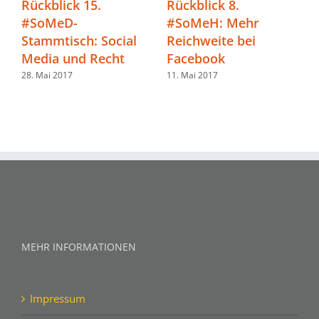
Rückblick 8.
Rückblick 14.
Fach
#SoMeH: Mehr
#SoMeD-
Soci
Reichweite bei
Stammtisch: Social
unte
Facebook
Media in der
Weit
Automotive-
Onli
11. Mai 2017
Industrie
Mana
8. April 2017
25. Jan
MEHR INFORMATIONEN