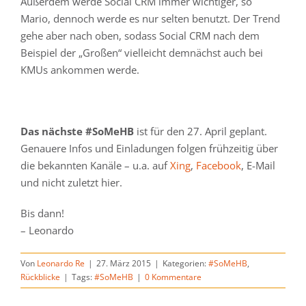
Außerdem werde Social CRM immer wichtiger, so
Mario, dennoch werde es nur selten benutzt. Der Trend
gehe aber nach oben, sodass Social CRM nach dem
Beispiel der „Großen“ vielleicht demnächst auch bei
KMUs ankommen werde.
Das nächste #SoMeHB
ist für den 27. April geplant.
Genauere Infos und Einladungen folgen frühzeitig über
die bekannten Kanäle – u.a. auf
Xing
,
Facebook
, E-Mail
und nicht zuletzt hier.
Bis dann!
– Leonardo
Von
Leonardo Re
|
27. März 2015
|
Kategorien:
#SoMeHB
,
Rückblicke
|
Tags:
#SoMeHB
|
0 Kommentare