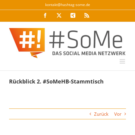
Zum
kontakt@hashtag-some.de
Inhalt
Facebook
Twitter
Xing
Rss
springen
Rückblick 2. #SoMeHB-Stammtisch
Zurück
Vor