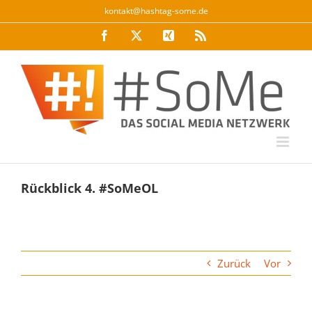
Zum
kontakt@hashtag-some.de
Inhalt
Facebook
Twitter
Xing
Rss
springen
Rückblick 4. #SoMeOL
Zurück
Vor