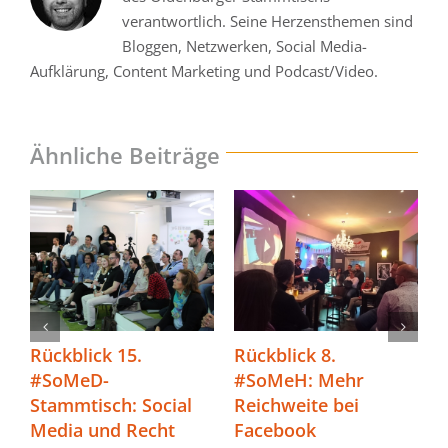
verantwortlich. Seine Herzensthemen sind
Bloggen, Netzwerken, Social Media-
Aufklärung, Content Marketing und Podcast/Video.
Ähnliche Beiträge
H
Rückblick 15.
Rückblick 8.
R
y
#SoMeD-
#SoMeH: Mehr
Stammtisch: Social
Reichweite bei
S
Media und Recht
Facebook
M