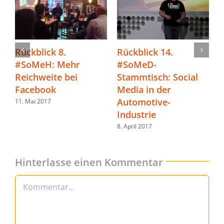
Rückblick 8.
Rückblick 14.
R
#SoMeH: Mehr
#SoMeD-
#
Reichweite bei
Stammtisch: Social
M
Facebook
Media in der
E
Automotive-
11. Mai 2017
2
Industrie
8. April 2017
Hinterlasse einen Kommentar
Kommentar