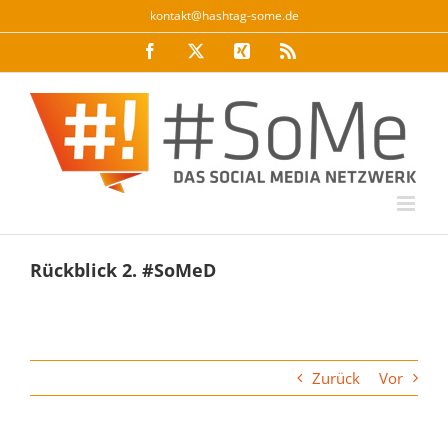
Zum
kontakt@hashtag-some.de
Inhalt
Facebook
Twitter
Xing
Rss
springen
Rückblick 2. #SoMeD
Zurück
Vor