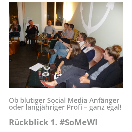
Zeige
grösseres
Bild
Ob blutiger Social Media-Anfänger
oder langjähriger Profi – ganz egal!
Rückblick 1. #SoMeWI