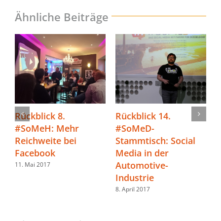
Ähnliche Beiträge
14.
Rückblick 6.
Rückblick 9. #
#SoMeH: Social
– Offline-Comm
: Social
Media im
online begeiste
er
Einzelhandel
1. Juli 2017
e-
26. Februar 2017
Hinterlasse einen Kommentar