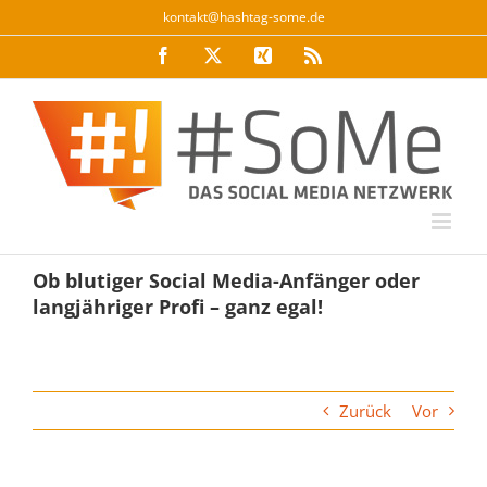
Zum
kontakt@hashtag-some.de
Inhalt
Facebook
Twitter
Xing
Rss
springen
Ob blutiger Social Media-Anfänger oder
langjähriger Profi – ganz egal!
Zurück
Vor