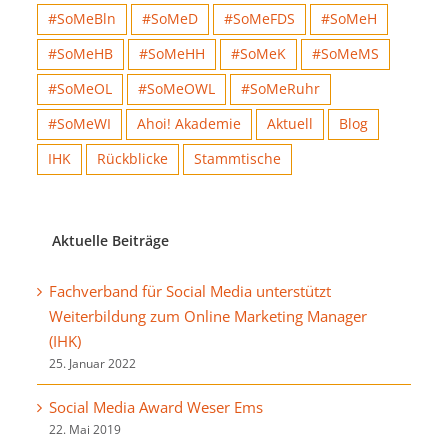
#SoMeBln
#SoMeD
#SoMeFDS
#SoMeH
#SoMeHB
#SoMeHH
#SoMeK
#SoMeMS
#SoMeOL
#SoMeOWL
#SoMeRuhr
#SoMeWI
Ahoi! Akademie
Aktuell
Blog
IHK
Rückblicke
Stammtische
Aktuelle Beiträge
Fachverband für Social Media unterstützt
Weiterbildung zum Online Marketing Manager
(IHK)
25. Januar 2022
Social Media Award Weser Ems
22. Mai 2019