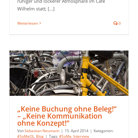
ruhiger und lockerer Atmosphäre im Café
Wilhelm statt; [...]
Weiterlesen
0
„Keine Buchung ohne Beleg!“
– „Keine Kommunikation
ohne Konzept!“
Von
Sebastian Neumann
|
15. April 2014
|
Kategorien:
#SoMeOL
,
Blog
|
Tags:
#SoMe
,
Interview