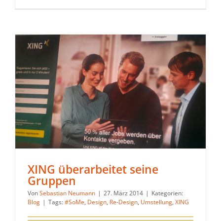
XING überarbeitet seine
Gruppen
Von
Sebastian Neumann
|
27. März 2014
|
Kategorien:
Blog
|
Tags:
#SoMe
,
Design
,
Re-Design
,
Umstellung
,
XING