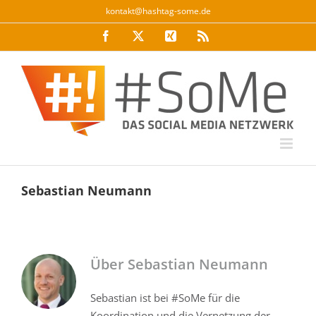
Zum
kontakt@hashtag-some.de
Inhalt
Facebook
Twitter
Xing
Rss
springen
Sebastian Neumann
Über
Sebastian Neumann
Sebastian ist bei #SoMe für die
Koordination und die Vernetzung der