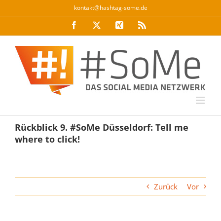
Zum
kontakt@hashtag-some.de
Inhalt
Facebook
Twitter
Xing
Rss
springen
Rückblick 9. #SoMe Düsseldorf: Tell me
where to click!
Zurück
Vor