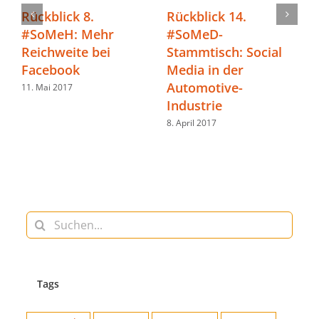
ückblick 8.
Rückblick 14.
Rückb
#SoMeH: Mehr
#SoMeD-
#SoMe
Reichweite bei
Stammtisch: Social
Medi
Facebook
Media in der
Einze
Automotive-
1. Mai 2017
26. Febr
Industrie
8. April 2017
Suche
nach:
Tags