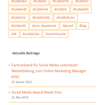
#SoMeBln
#SoMeD
#SoMeFDS
#SoMeH
#SoMeHB
#SoMeHH
#SoMeK
#SoMeMS
#SoMeOL
#SoMeOWL
#SoMeRuhr
#SoMeWI
Ahoi! Akademie
Aktuell
Blog
IHK
Rückblicke
Stammtische
Aktuelle Beiträge
Fachverband für Social Media unterstützt
Weiterbildung zum Online Marketing Manager
(IHK)
25. Januar 2022
Social Media Award Weser Ems
22. Mai 2019